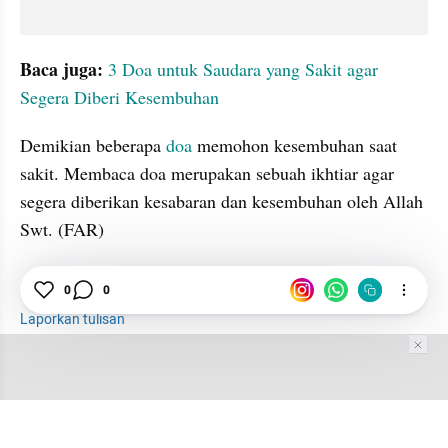
Baca juga: 
3 Doa untuk Saudara yang Sakit agar 
Segera Diberi Kesembuhan
Demikian beberapa 
doa
 memohon kesembuhan saat 
sakit. Membaca doa merupakan sebuah ikhtiar agar 
segera diberikan kesabaran dan kesembuhan oleh Allah 
Swt. (FAR)
Doa
0
Muslim
0
Kesembuhan
Laporkan tulisan
Tim Editor
Editor Section