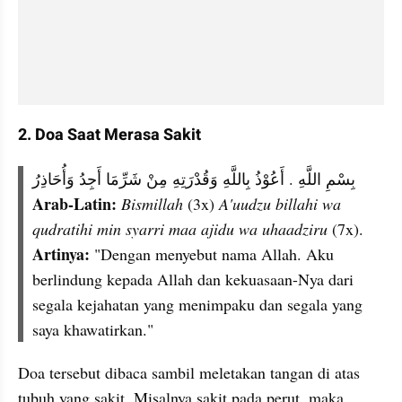
2. Doa Saat Merasa Sakit
بِسْمِ اللَّهِ . أَعُوْذُ بِاللَّهِ وَقُدْرَتِهِ مِنْ شَرِّمَا أَجِدُ وَأُحَاذِرُ
Arab-Latin: 
Bismillah 
(3x)
 A'uudzu billahi wa 
qudratihi min syarri maa ajidu wa uhaadziru 
(7x).
Artinya:
 "Dengan menyebut nama Allah. Aku 
berlindung kepada Allah dan kekuasaan-Nya dari 
segala kejahatan yang menimpaku dan segala yang 
saya khawatirkan."
Doa tersebut dibaca sambil meletakan tangan di atas 
tubuh yang sakit. Misalnya sakit pada perut, maka 