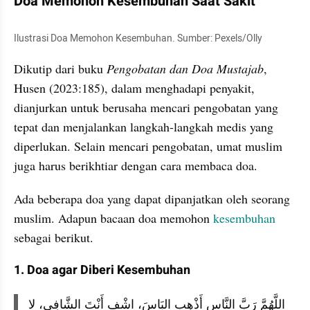
Doa Memohon Kesembuhan Saat Sakit
Ilustrasi Doa Memohon Kesembuhan. Sumber: Pexels/Olly
Dikutip dari buku 
Pengobatan dan Doa Mustajab
, 
Husen (2023:185), dalam menghadapi penyakit, 
dianjurkan untuk berusaha mencari pengobatan yang 
tepat dan menjalankan langkah-langkah medis yang 
diperlukan. Selain mencari pengobatan, umat muslim 
juga harus berikhtiar dengan cara membaca doa.
Ada beberapa doa yang dapat dipanjatkan oleh seorang 
muslim. Adapun bacaan doa memohon 
kesembuhan 
sebagai berikut.
1. Doa agar Diberi Kesembuhan
اللَّهُمَّ رَبَّ النَّاسِ أَذْهِبِ البَاسَ، اشْفِ أَنْتَ الشَّافِي، لا 