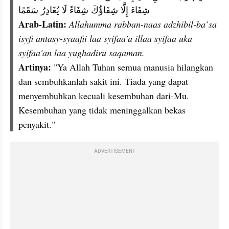
شِفَاءَ إِلَّا شِفَاؤُكَ شِفَاءً لَا يُغَادِرُ سَقَمًا
Arab-Latin:
Allahumma rabban-naas adzhibil-ba`sa 
isyfi antasy-syaafii laa syifaa'a illaa syifaa uka 
syifaa'an laa yughadiru saqaman.
Artinya:
 "Ya Allah Tuhan semua manusia hilangkan 
dan sembuhkanlah sakit ini. Tiada yang dapat 
menyembuhkan kecuali kesembuhan dari-Mu. 
Kesembuhan yang tidak meninggalkan bekas 
penyakit."
ADVERTISEMENT