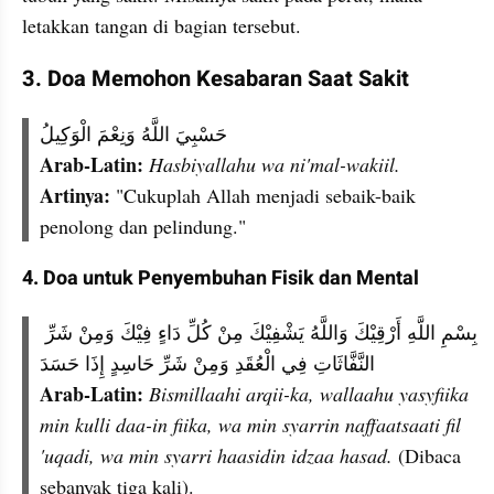
letakkan tangan di bagian tersebut.
3. Doa Memohon Kesabaran Saat Sakit
حَسْبِيَ اللَّهُ وَنِعْمَ الْوَكِيلُ
Arab-Latin: 
Hasbiyallahu wa ni'mal-wakiil.
Artinya: 
"Cukuplah Allah menjadi sebaik-baik 
penolong dan pelindung."
4. Doa untuk Penyembuhan Fisik dan Mental
بِسْمِ اللَّهِ أَرْقِيْكَ وَاللَّهُ يَشْفِيْكَ مِنْ كُلِّ دَاءٍ فِيْكَ وَمِنْ شَرِّ 
النَّفَّاثَاتِ فِي الْعُقَدِ وَمِنْ شَرِّ حَاسِدٍ إِذَا حَسَدَ
Arab-Latin:
Bismillaahi arqii-ka, wallaahu yasyfiika 
min kulli daa-in fiika, wa min syarrin naffaatsaati fil 
'uqadi, wa min syarri haasidin idzaa hasad. 
(Dibaca 
sebanyak tiga kali).