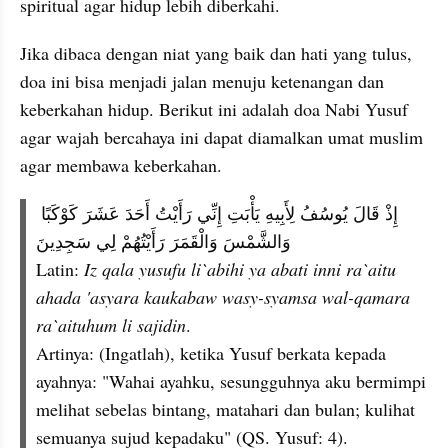
spiritual agar hidup lebih diberkahi. 
Jika dibaca dengan niat yang baik dan hati yang tulus, 
doa ini bisa menjadi jalan menuju ketenangan dan 
keberkahan hidup. Berikut ini adalah doa Nabi Yusuf 
agar wajah bercahaya ini dapat diamalkan umat muslim 
agar membawa keberkahan.
إِذْ قَالَ يُوسُفُ لِأَبِيهِ يَأْبَتِ إِنِّي رَأَيْتُ أَحَدَ عَشَرَ كَوْكَبًا 
وَالشَّمْسَ وَالْقَمَرَ رَأَيْتُهُمْ لِي سَجِدِينَ
Latin: 
Iz qala yusufu li`abihi ya abati inni ra`aitu 
ahada 'asyara kaukabaw wasy-syamsa wal-qamara 
ra`aituhum li sajidin
.
Artinya: (Ingatlah), ketika Yusuf berkata kepada 
ayahnya: "Wahai ayahku, sesungguhnya aku bermimpi 
melihat sebelas bintang, matahari dan bulan; kulihat 
semuanya sujud kepadaku" (QS. Yusuf: 4).