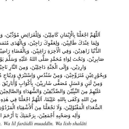
وَاٰلِه وَصَحْبِهِ أَجْمَعِيْنَ، بِرَحْمَتِكَ يَا أَرْحَمَ الر
 Wa lil farâidli muaddîn. Wa lish-shalâti 