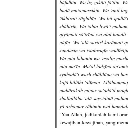
hâfidhîn. Wa liz-zakâti fâ'ilîn. W
hudâ mutamassikîn. Wa 'anil lagh
'âkhirati râghibîn. Wa bil-qadlâ'i
shâbirîn. Wa tahta liwâ'i muham
qiyâmati sâ'irîna wa alal haudli 
nâjîn. Wa 'alâ sariirl karâmati 
sundusin wa istabraqîn wadîbâjin
Wa min labanin wa 'asalin musha
min ma'în. Ma'al ladzîna an'amt
syuhadâ'i wash shâlihîna wa hasu
kafâ billâhi 'alîman. Allâhummaj'a
mubârakah minas su'adâ'il maqbû
shallallâhu 'alâ sayyidinâ muha
yâ arhamar râhimîn wal hamdulil
"Yaa Allah, jadikanlah kami or
kewajiban-kewajiban, yang memel