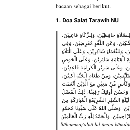
bacaan sebagai berikut.
1. Doa Salat Tarawih NU
اَللّٰهُمَّ اجْعَلْنَا بِالْإِيْمَانِ كَامِلِيْنَ، وَلِلْفَرَائِضِ مُؤَدِّيْنَ، وَلِلصَّلَاةِ حَافِظِيْنَ، وَلِلزَّكَاةِ فَاعِلِيْنَ، 
وَلِمَا عِنْدَكَ طَالِبِيْنَ، وَلِعَفْوِكَ رَاجِيْنَ، وَبِالْهُدَى مُتَمَسِّكِيْنَ، وَعَنِ اللَّغْوِ مُعْرِضِيْنَ، وَفِي 
الدُّنْيَا زَاهِدِيْنَ، وَفِي الْاٰخِرَةِ رَاغِبِيْنَ، وَبِالْقَضَاءِ رَاضِيْنَ، وَلِلنَّعْمَاءِ شَاكِرِيْنَ، وَعَلَى الْبَلَاءِ 
صَابِرِيْنَ، وَتَحْتَ لِوَاءِ مُحَمَّدٍ صَلَّى اللهُ عَلَيْهِ وَسَلَّمَ يَوْمَ الْقِيَامَةِ سَائِرِيْنَ، وَعَلَى الْحَوْضِ 
وَارِدِيْن، وَإِلَى الْجَنَّةِ دَاخِلِيْنَ، وَمِنَ النَّارِ نَاجِيْنَ، وَعَلَى سَرِيْرِ الْكَرَامَةِ قَاعِدِيْنَ، 
وَبِحُوْرٍعِيْنٍ مُتَزَوِّجِيْنَ، وَمِنْ سُنْدُسٍ وَاِسْتَبْرَقٍ وَدِيْبَاجٍ مُتَلَبِّسِيْنَ، وَمِنْ طَعَامِ الْجَنَّةِ آكِلِيْنَ، 
وَمِنْ لَبَنٍ وَعَسَلٍ مُصَفًّى شَارِبِيْنَ، بِأَكْوَابٍ وَّأَبَارِيْقَ وَكَأْسٍ مِّنْ مَعِيْنٍ مَعَ الَّذِيْنَ أَنْعَمْتَ 
عَلَيْهِمْ مِنَ النَّبِيِّيْنَ وَالصِّدِّيْقِيْنَ وَالشُّهَدَاءِ وَالصَّالِحِيْنَ وَحَسُنَ أُولئِكَ رَفِيْقًا، ذٰلِكَ الْفَضْلُ 
مِنَ اللهِ وَكَفَى بِاللهِ عَلِيْمًا، اَللّٰهُمَّ اجْعَلْنَا فِي هٰذِهِ لَيْلَةِ الشَّهْرِ الشَّرِيْفَةِ الْمُبَارَكَةِ مِنَ 
السُّعَدَاءِ الْمَقْبُوْلِيْنَ، وَلَا تَجْعَلْنَا مِنَ اْلأَشْقِيَاءِ الْمَرْدُوْدِيْنَ، وَصَلَّى اللهُ عَلَى سَيِّدِنَا مُحَمَّدٍ 
َّاحِمِيْنَ، وَالْحَمْدُ لِلّٰهِ رَبِّ الْعَالَمِيْنَ
llâhummaj'alnâ bil îmâni kâmilîn.