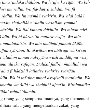
a lima 'indaka thâlibîn. Wa li 'afwika râjîn. Wa bil-
wi mu'ridlîn. Wa fid-dunyâ zâhdîn. Wa fil 
 râdlîn. Wa lin na'mâ'i syâkirîn. Wa 'alal balâ'i 
madin shallallâhu 'alaihi wasallam yaumal 
wâridîn. Wa ilal jannati dâkhilîn. Wa minan nâri 
qâ'idîn. Wa bi hûrun 'in mutazawwijîn. Wa min 
 mutalabbisîn. Wa min tha'âmil jannati âkilîn. 
ffan syâribîn. Bi akwâbin wa abârîqa wa ka'sin 
a 'alaihim minan nabiyyîna wash shiddîqîna wasy 
na ulâ'ika rafîqan. Dâlikal fadl-lu minallâhi wa 
lnâ fî hâdzihil lailatisy syahrisy syarîfail 
lîn. Wa lâ taj'alnâ minal asyqiyâ'il mardûdîn. Wa 
mmadin wa âlihi wa shahbihi ajma'în. Birahmatika 
lâhi rabbil 'âlamîn.
ang-orang yang sempurna imannya, yang memenuhi 
ihara salat, yang mengeluarkan zakat, yang 