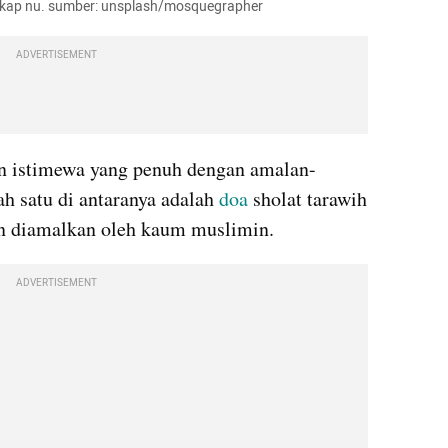
lengkap nu. sumber: unsplash/mosquegrapher
ADVERTISEMENT
 istimewa yang penuh dengan amalan-
h satu di antaranya adalah 
doa
 sholat tarawih 
in diamalkan oleh kaum muslimin.
ADVERTISEMENT