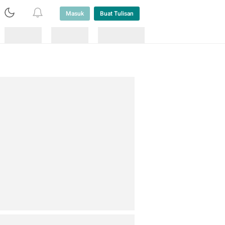
Masuk
Buat Tulisan
Loading
Loading
Lainnya