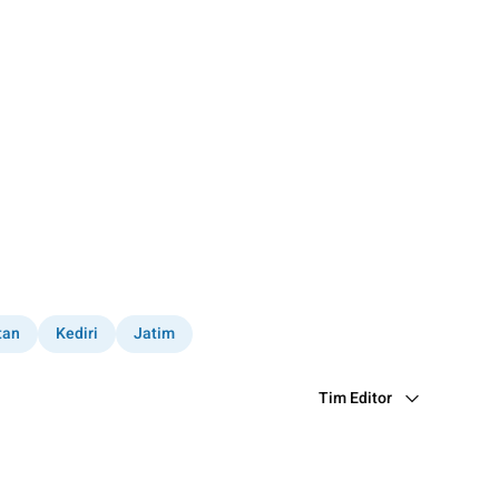
tan
Kediri
Jatim
Tim Editor
Editor Section