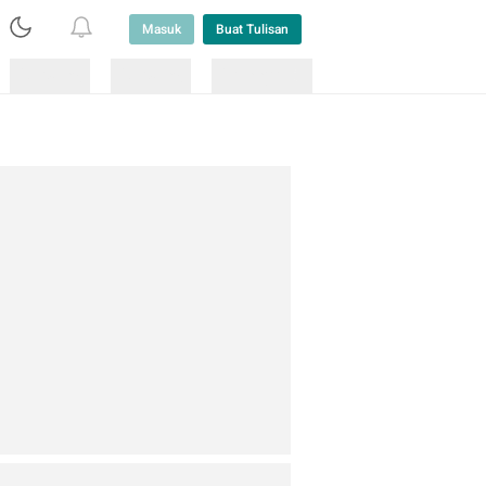
Masuk
Buat Tulisan
Loading
Loading
Lainnya