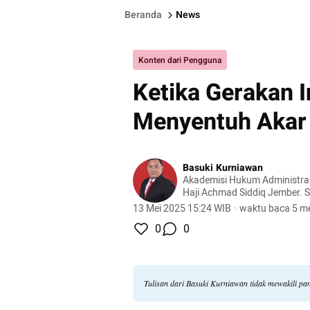
Beranda
News
Konten dari Pengguna
Ketika Gerakan I
Menyentuh Akar
Basuki Kurniawan
Akademisi Hukum Administrasi
Haji Achmad Siddiq Jember. S
bedah sengketa TUN dan efekt
13 Mei 2025 15:24 WIB
·
waktu baca 5 me
operasional pemerintah berb
0
0
Tulisan dari Basuki Kurniawan tidak mewakili p