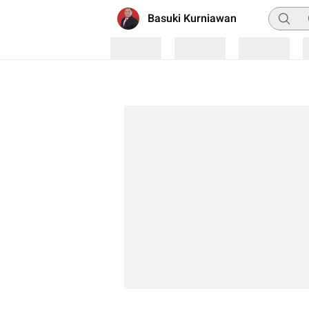
Pencari
Basuki Kurniawan
Loading
Loading
Loading