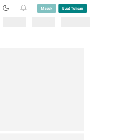
Masuk
Buat Tulisan
Loading
Loading
Lainnya