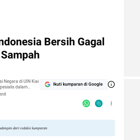
ndonesia Bersih Gagal
 Sampah
 Negara di UIN Kiai
Ikuti kumparan di Google
pesialis dalam
ivitas standar
nit
asis AAUPB
andangan dari redaksi kumparan