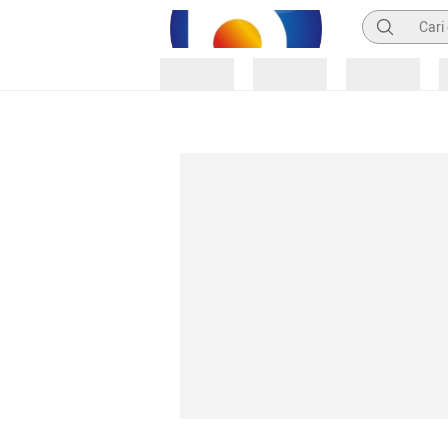
Pencarian
Loading
Loading
Loading