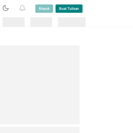
Masuk
Buat Tulisan
Loading
Loading
Lainnya