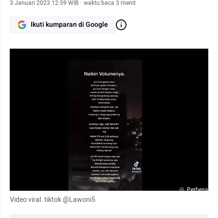
3 Januari 2023 12:59 WIB
·
waktu baca 3 menit
Ikuti kumparan di Google
Perbesar
Video viral. tiktok @Lawoni5