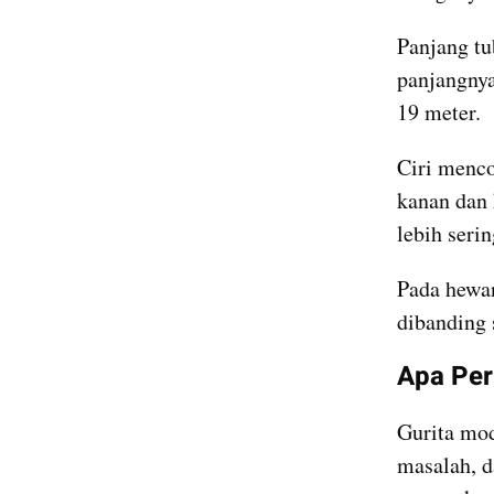
Panjang tu
panjangnya
19 meter.
Ciri menco
kanan dan 
lebih seri
Pada hewan
dibanding 
Apa Per
Gurita mo
masalah, d