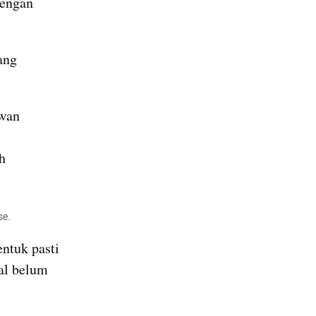
engan 
ng 
wan 
 
se.
tuk pasti 
al belum 