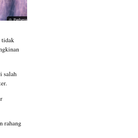
Perbesar
tidak 
ngkinan 
 salah 
er. 
r 
 rahang 