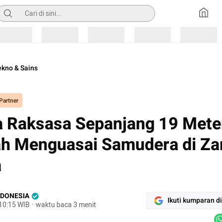
encarian
Loading
Loading
Loading
Loading
Loading
kno & Sains
Partner
a Raksasa Sepanjang 19 Mete
h Menguasai Samudera di Z
a
NDONESIA
Ikuti kumparan d
 10:15 WIB
·
waktu baca 3 menit