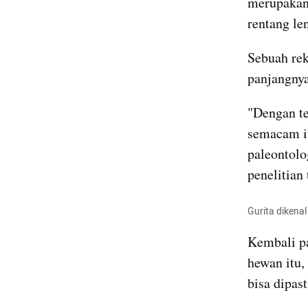
merupakan 
rentang le
Sebuah re
panjangnya
"Dengan te
semacam it
paleontolo
penelitian 
Gurita dikena
Kembali pa
hewan itu,
bisa dipast