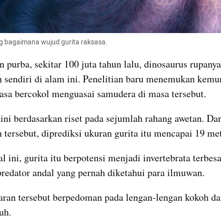
g bagaimana wujud gurita raksasa.
 purba, sekitar 100 juta tahun lalu, dinosaurus rupanya 
n sendiri di alam ini. Penelitian baru menemukan kemu
sasa bercokol menguasai samudera di masa tersebut.
 ini berdasarkan riset pada sejumlah rahang awetan. Dari
n tersebut, diprediksi ukuran gurita itu mencapai 19 met
 ini, gurita itu berpotensi menjadi invertebrata terbesa
predator andal yang pernah diketahui para ilmuwan.
an tersebut berpedoman pada lengan-lengan kokoh dan
uh. 