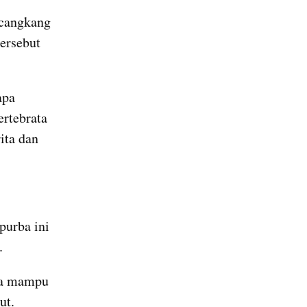
cangkang 
ersebut 
pa 
rtebrata 
ita dan 
urba ini 
.
sa mampu 
ut. 