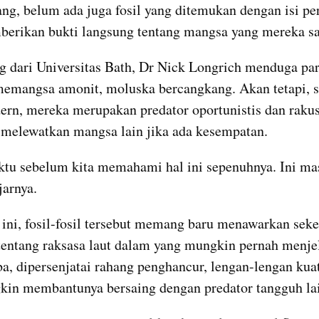
ang, belum ada juga fosil yang ditemukan dengan isi per
erikan bukti langsung tentang mangsa yang mereka sa
g dari Universitas Bath, Dr Nick Longrich menduga para
memangsa amonit, moluska bercangkang. Akan tetapi, se
ern, mereka merupakan predator oportunistis dan rakus,
 melewatkan mangsa lain jika ada kesempatan.
tu sebelum kita memahami hal ini sepenuhnya. Ini masi
jarnya.
 ini, fosil-fosil tersebut memang baru menawarkan seke
tentang raksasa laut dalam yang mungkin pernah menjel
ba, dipersenjatai rahang penghancur, lengan-lengan kuat
kin membantunya bersaing dengan predator tangguh la