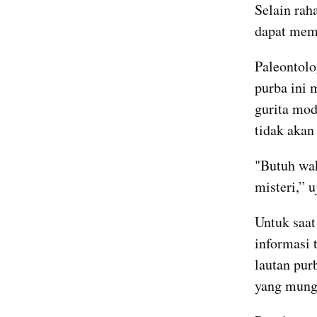
Selain rah
dapat memb
Paleontolo
purba ini 
gurita mod
tidak akan
"Butuh wak
misteri,” u
Untuk saat
informasi 
lautan pur
yang mung