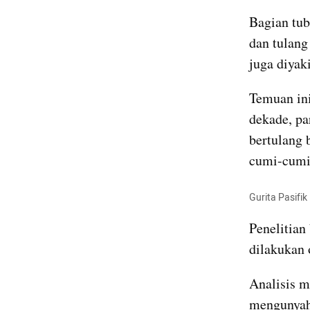
Bagian tub
dan tulang
juga diyak
Temuan ini
dekade, pa
bertulang b
cumi-cumi 
Gurita Pasifi
Penelitian
dilakukan 
Analisis m
mengunyah 