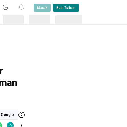
Masuk
Buat Tulisan
Loading
Loading
Lainnya
r
aman
i Google