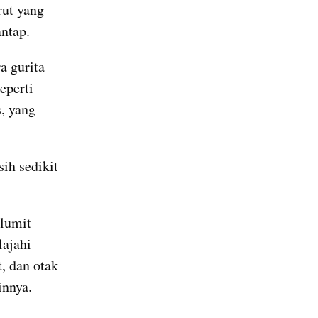
ut yang 
ntap.
 gurita 
perti 
 yang 
h sedikit 
lumit 
ajahi 
, dan otak 
innya.