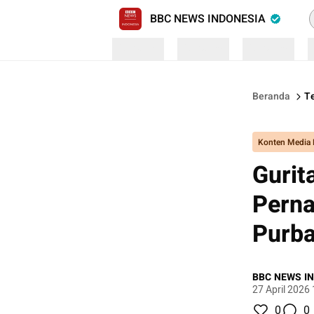
P
BBC NEWS INDONESIA
Loading
Loading
Loading
Beranda
Te
Konten Media 
Gurit
Perna
Purb
BBC NEWS I
27 April 2026
0
0