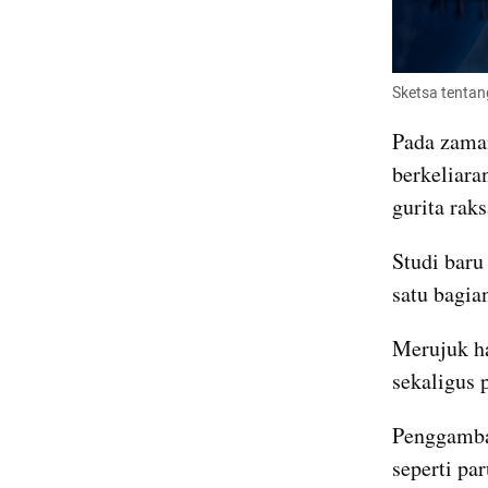
Sketsa tentan
Pada zaman
berkeliara
gurita rak
Studi baru
satu bagia
Merujuk hal
sekaligus 
Penggambar
seperti par