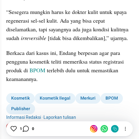
“Sesegera mungkin harus ke dokter kulit untuk upaya 
regenerasi sel-sel kulit. Ada yang bisa cepat 
diselamatkan, tapi sayangnya ada juga kondisi kulitnya 
sudah 
irreversible
 [tidak bisa dikembalikan],” ujarnya.
Berkaca dari kasus ini, Endang berpesan agar para 
pengguna kosmetik teliti memeriksa status registrasi 
produk di 
BPOM
 terlebih dulu untuk memastikan 
keamanannya.
Kosmetik
Kosmetik Ilegal
Merkuri
BPOM
Publisher
Informasi Redaksi
·
Laporkan tulisan
Tim Editor
1
0
Editor Section