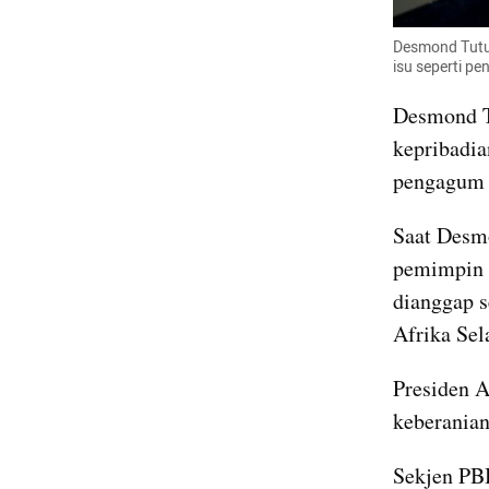
Desmond Tutu 
isu seperti p
Desmond Tu
kepribadi
pengagum d
Saat Desmo
pemimpin 
dianggap s
Afrika Sel
Presiden A
keberanian
Sekjen PBB