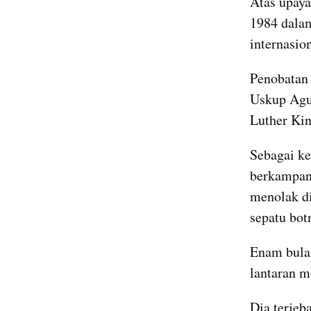
Atas upaya
1984 dalam
internasio
Penobatan
Uskup Agun
Luther Kin
Sebagai ke
berkampany
menolak di
sepatu bot
Enam bula
lantaran m
Dia terjeb