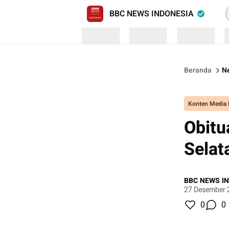
P
BBC NEWS INDONESIA
Loading
Loading
Loading
Beranda
N
Konten Media 
Obitu
Selat
BBC NEWS I
27 Desember 
0
0