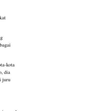
at 
g 
bagai 
a-kota 
 dia 
 juru 