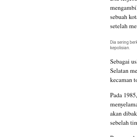
mengambil 
sebuah kot
setelah me
Dia sering be
kepolisian.
Sebagai us
Selatan me
kecaman to
Pada 1985,
menyelamat
akan dibak
sebelah ti