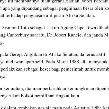
nya itu membuatnya dianugerahi Hadiah Nobel Perdama
 apa yang dipandang sebagai penghinaan besar oleh ko
nal terhadap penguasa kulit putih Afrika Selatan.
 Desmond Tutu sebagai Uskup Agung Cape Town dihadir
g Canterbury saat itu, Dr Robert Runcie, dan janda Ma
g.
pala Gereja Anglikan di Afrika Selatan, da terus aktif 
e melawan apartheid. Pada Maret 1988, dia menyataka
perlakukan sebagai keset bagi pemerintah untuk memb
nya."
n kemudian, dia mempertaruhkan kemungkinan dipenja
enyerukan boikot pemilihan tingkat kota.
ak dalam tembakan gas air mata pada Agustus 1989, keti