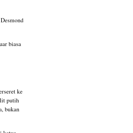
 Desmond 
ar biasa 
 
rseret ke 
t putih 
, bukan 
 ketua 