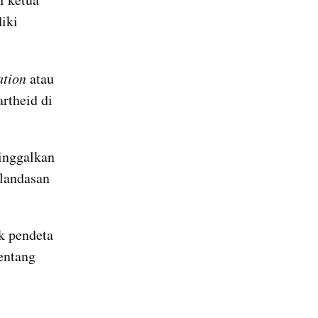
ki 
tion
 atau 
theid di 
inggalkan 
landasan 
 pendeta 
entang 