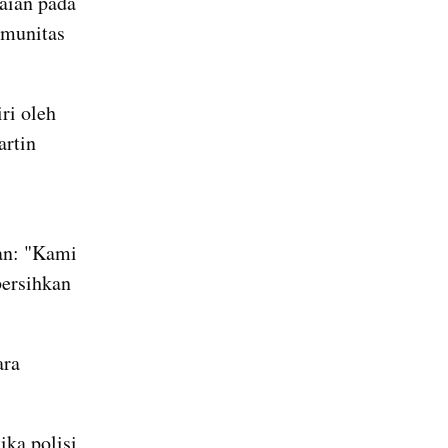
ian pada 
munitas 
i oleh 
rtin 
n: "Kami 
ersihkan 
ra 
ka polisi 