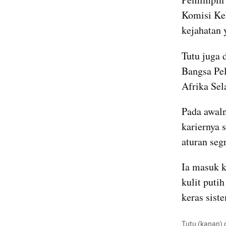
Komisi Keb
kejahatan 
Tutu juga 
Bangsa Pel
Afrika Sel
Pada awaln
kariernya 
aturan segr
Ia masuk k
kulit puti
keras sist
Tutu (kanan) 