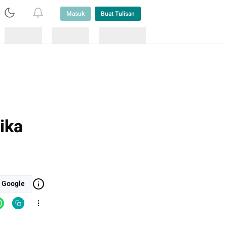
Masuk
Buat Tulisan
Loading
Loading
Lainnya
ika
i Google