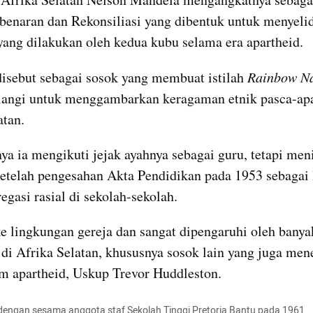
enaran dan Rekonsiliasi yang dibentuk untuk menyelidi
yang dilakukan oleh kedua kubu selama era apartheid.
disebut sebagai sosok yang membuat istilah 
Rainbow Na
angi untuk menggambarkan keragaman etnik pasca-apar
atan.
ya ia mengikuti jejak ayahnya sebagai guru, tetapi men
setelah pengesahan Akta Pendidikan pada 1953 sebagai 
egasi rasial di sekolah-sekolah.
e lingkungan gereja dan sangat dipengaruhi oleh banyak
h di Afrika Selatan, khususnya sosok lain yang juga men
em apartheid, Uskup Trevor Huddleston.
dengan sesama anggota staf Sekolah Tinggi Pretoria Bantu pada 1961.