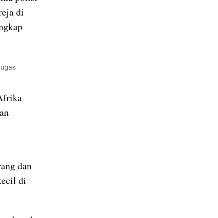
ja di 
ngkap 
ugas 
frika 
an 
ang dan 
cil di 