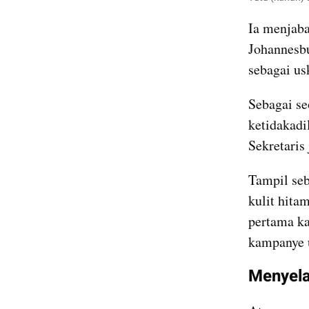
Ia menjaba
Johannesbu
sebagai us
Sebagai se
ketidakadi
Sekretaris
Tampil seb
kulit hita
pertama ka
kampanye u
Menyela