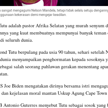
sangat mengagumi Nelson Mandela, tetapi tidak selalu setuju denganny
enggunaan kekerasan demi mengejar keadilan.
tu adalah pastor Afrika Selatan yang murah senyum d
annya yang kuat membuatnya mempunyai banyak teman 
i seluruh dunia.
nd Tutu berpulang pada usia 90 tahun, sehari setelah Na
dunia menyampaikan penghormatan kepada sosoknya y
ebagai salah seorang pahlawan gerakan menentang apart
atan.
S Joe Biden mengatakan dirinya bersama istri mengagu
 dan kejelasan moral mantan Uskup Agung Cape Town i
 Antonio Guterres menyebut Tutu sebagai sosok yang b