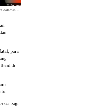
Perbesar
a dalam isu-
an 
dan 
tal, para 
ang 
heid di 
mi 
tu. 
esar bagi 