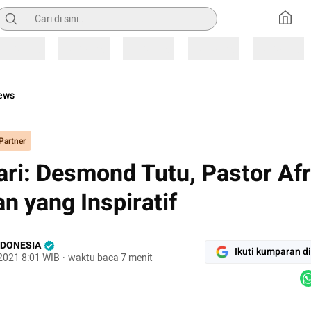
encarian
Loading
Loading
Loading
Loading
Loading
ews
Partner
ari: Desmond Tutu, Pastor Afr
an yang Inspiratif
NDONESIA
Ikuti kumparan d
2021 8:01 WIB
·
waktu baca 7 menit