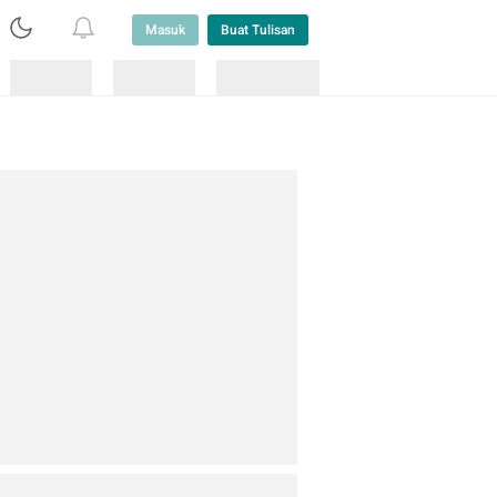
Masuk
Buat Tulisan
Loading
Loading
Lainnya