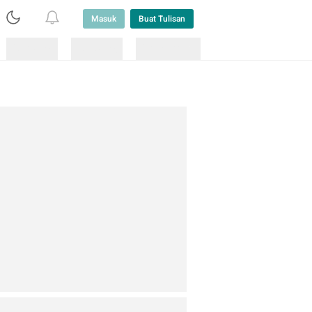
Masuk
Buat Tulisan
Loading
Loading
Lainnya