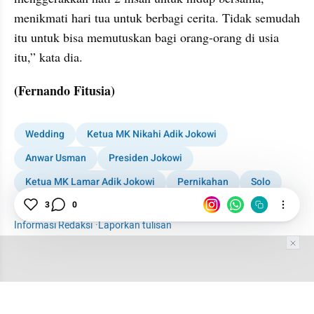
menikmati hari tua untuk berbagi cerita. Tidak semudah 
itu untuk bisa memutuskan bagi orang-orang di usia 
itu,” kata dia.
(Fernando Fitusia)
Wedding
Ketua MK Nikahi Adik Jokowi
Anwar Usman
Presiden Jokowi
Ketua MK Lamar Adik Jokowi
Pernikahan
Solo
Royal Wedding
3
0
Informasi Redaksi
·
Laporkan tulisan
Tim Editor
Editor Section