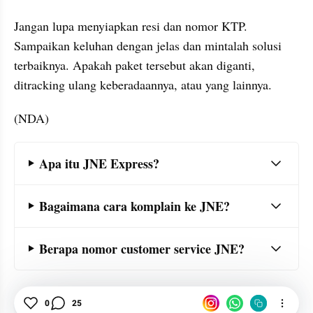
Jangan lupa menyiapkan resi dan nomor KTP. 
Sampaikan keluhan dengan jelas dan mintalah solusi 
terbaiknya. Apakah paket tersebut akan diganti, 
ditracking ulang keberadaannya, atau yang lainnya.
(NDA)
Frequently Asked Question Section
Apa itu JNE Express?
Bagaimana cara komplain ke JNE?
Berapa nomor customer service JNE?
JNE
Indonesia
Barang
0
25