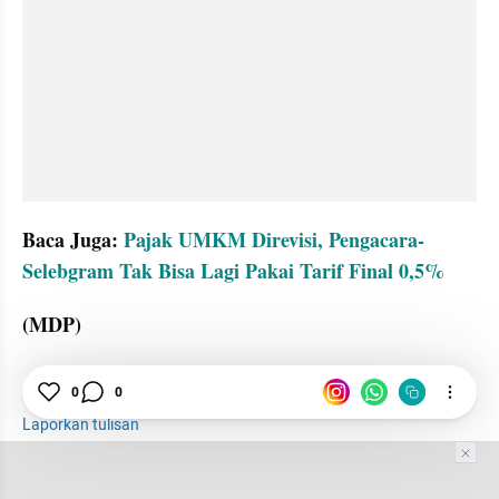
Baca Juga: 
Pajak UMKM Direvisi, Pengacara-
Selebgram Tak Bisa Lagi Pakai Tarif Final 0,5%
(MDP)
Pajak
UMKM
Penghasilan
0
0
Laporkan tulisan
Tim Editor
Editor Section