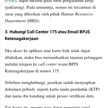
(
PHK
), dapat melihat pada surat pengalaman kerja 
(paklaring). Pada umumnya, nomor ini tercantum di 
surat yang diberikan oleh pihak 
Human Resources 
Department
 (HRD).
3. Hubungi Call Center 175 atau Email
BPJS 
Ketenagakerjaan
Jika akses ke aplikasi atau kartu fisik tidak dapat 
dilakukan, maka bisa memanfaatkan layanan pelanggan 
melalui telepon ke 
call center 
resmi BPJS 
Ketenagakerjaan di nomor 175. 
Sebelum menghubungi, pastikan sudah menyiapkan 
dokumen pribadi, seperti kartu tanda penduduk (KTP) 
dan nama ibu kandung untuk proses verifikasi data.
Tak hanya itu, peserta juga dapat mengirim surel 