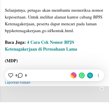
Selanjutnya, petugas akan membantu memeriksa nomor 
kepesertaan. Untuk melihat alamat kantor cabang BPJS 
Ketenagakerjaan, peserta dapat mencari pada laman 
bpjsketenagakerjaan.go.id/kontak.html.
Baca Juga: 
4 Cara Cek Nomor BPJS 
Ketenagakerjaan di Perusahaan Lama
(MDP)
BPJS
BPJS Ketenagakerjaan
PHK
0
0
Laporkan tulisan
Tim Editor
Editor Section