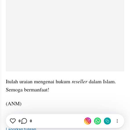
Itulah uraian mengenai hukum 
reseller
 dalam Islam. 
Semoga bermanfaat!
(ANM)
Reseller
Sistem
Hukum
Islam
0
0
Laporkan tulisan