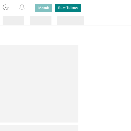
Masuk
Buat Tulisan
Loading
Loading
Lainnya