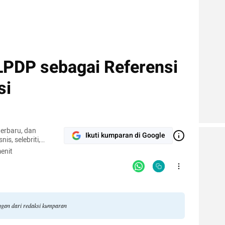
LPDP sebagai Referensi
si
terbaru, dan
Ikuti kumparan di Google
nis, selebriti,
gi.
enit
angan dari redaksi kumparan