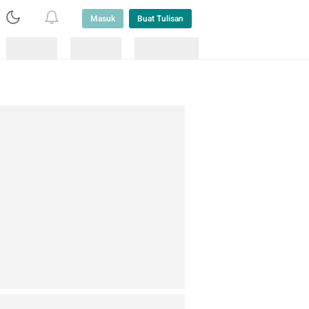
Masuk
Buat Tulisan
Loading
Loading
Lainnya