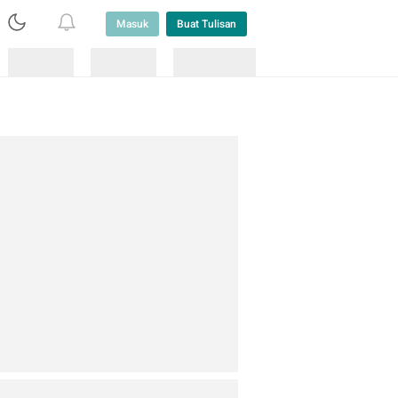
Masuk
Buat Tulisan
Loading
Loading
Lainnya