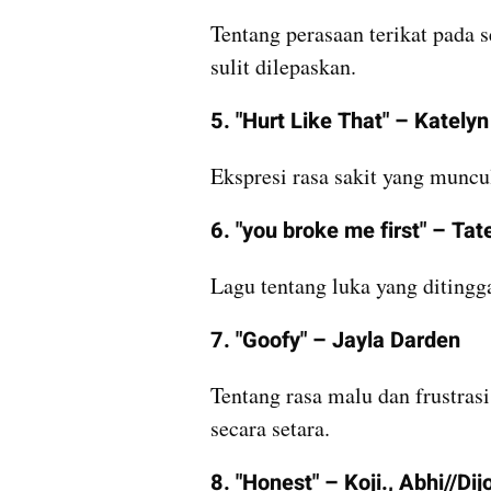
Tentang perasaan terikat pada se
sulit dilepaskan.
5. "Hurt Like That" – Katelyn
Ekspresi rasa sakit yang muncu
6. "you broke me first" – Ta
Lagu tentang luka yang ditingga
7. "Goofy" – Jayla Darden
Tentang rasa malu dan frustras
secara setara.
8. "Honest" – Koji., Abhi//Dij