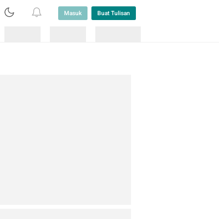
Masuk
Buat Tulisan
Loading
Loading
Lainnya