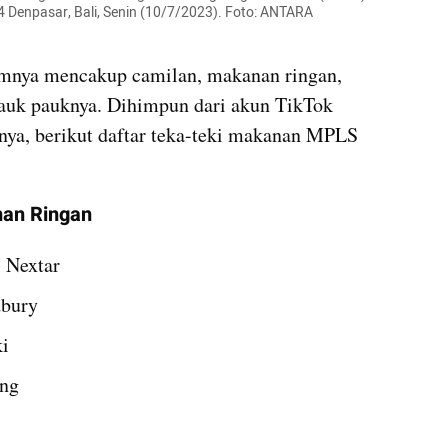
 Denpasar, Bali, Senin (10/7/2023). Foto: ANTARA 
ya mencakup camilan, makanan ringan, 
lauk pauknya. Dihimpun dari akun TikTok 
ya, berikut daftar teka-teki makanan MPLS 
nan Ringan
: Nextar
dbury
i 
eng