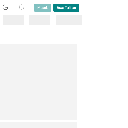
Masuk
Buat Tulisan
Loading
Loading
Lainnya