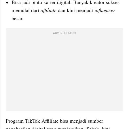
Bisa jadi pintu karier digital: Banyak kreator sukses 
memulai dari 
affiliate 
dan kini menjadi 
influencer 
besar.
ADVERTISEMENT
Program TikTok Affiliate bisa menjadi sumber 
penghasilan digital yang menjanjikan. Sebab, kini 