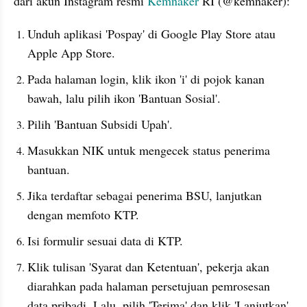
dari akun Instagram resmi 
Kemnaker 
RI (@kemnaker):
Unduh aplikasi 'Pospay' di Google Play Store atau 
Apple App Store. 
Pada halaman login, klik ikon 'i' di pojok kanan 
bawah, lalu pilih ikon 'Bantuan Sosial'. 
Pilih 'Bantuan Subsidi Upah'. 
Masukkan NIK untuk mengecek status penerima 
bantuan. 
Jika terdaftar sebagai penerima BSU, lanjutkan 
dengan memfoto KTP. 
Isi formulir sesuai data di KTP. 
Klik tulisan 'Syarat dan Ketentuan', pekerja akan 
diarahkan pada halaman persetujuan pemrosesan 
data pribadi. Lalu, pilih 'Terima' dan klik 'Lanjutkan'. 