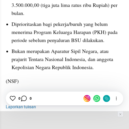
3.500.000,00 (tiga juta lima ratus ribu Rupiah) per 
bulan.
Diprioritaskan bagi pekerja/buruh yang belum 
menerima Program Keluarga Harapan (PKH) pada 
periode sebelum penyaluran BSU dilakukan.
Bukan merupakan Aparatur Sipil Negara, atau 
prajurit Tentara Nasional Indonesia, dan anggota 
Kepolisian Negara Republik Indonesia.
(NSF)
0
0
BSU
BPJS Ketenagakerjaan
Kemnaker
Laporkan tulisan
Tim Editor
Editor Section