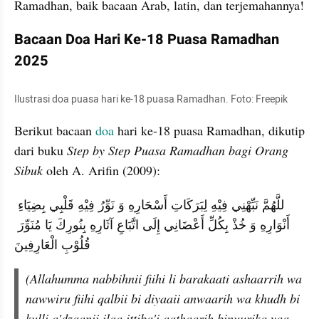
Ramadhan, baik bacaan Arab, latin, dan terjemahannya! 
Bacaan Doa Hari Ke-18 Puasa Ramadhan 
2025
Ilustrasi doa puasa hari ke-18 puasa Ramadhan. Foto: Freepik  
Berikut bacaan 
doa
 hari ke-18 puasa Ramadhan, dikutip 
dari buku
 Step by Step Puasa Ramadhan bagi Orang 
Sibuk
 oleh A. Arifin (2009): 
للَّهُمَّ نَبِّهْنِي فِيْهِ لِبَرَكَاتِ أَسْحَارِهِ وَ نَوِّرُ فِيْهِ قَلْبِي بِضِيَاءِ 
أَنْوَارِهِ وَ خُذْ بِكُلِّ أَعْضَانِي إِلَى اتَّبَاعِ آثَارِهِ بِنُورِكَ يَا مُنَوِّرَ 
قُلُوْبِ الْعَارِفِينَ
(Allahumma nabbihnii fiihi li barakaati ashaarrih wa 
nawwiru fiihi qalbii bi diyaaii anwaarih wa khudh bi 
kulli a'dzaanii ilaa ittiba'i aathaarih binuurika yaa 