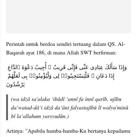
Perintah untuk berdoa sendiri tertuang dalam QS. Al-
Baqarah ayat 186, di mana Allah SWT berfirman: 
وَإِذَا سَأَلَكَ عِبَادِى عَنِّى فَإِنِّى قَرِيبٌ ۖ أُجِيبُ دَعْوَةَ ٱلدَّاعِ 
إِذَا دَعَانِ ۖ فَلْيَسْتَجِيبُوا۟ لِى وَلْيُؤْمِنُوا۟ بِى لَعَلَّهُمْ 
يَرْشُدُونَ
(wa idzâ sa'alaka ‘ibâdî ‘annî fa innî qarîb, ujîbu 
da‘watad-dâ‘i idzâ da‘âni falyastajîbû lî walyu'minû 
bî la‘allahum yarsyudûn.) 
Artinya: "Apabila hamba-hamba-Ku bertanya kepadamu 