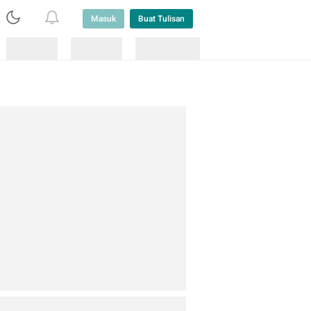
Masuk
Buat Tulisan
Loading
Loading
Lainnya