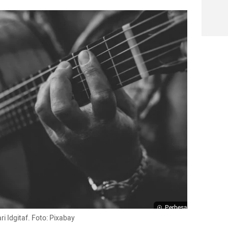
Perbesar
ri Idgitaf. Foto: Pixabay