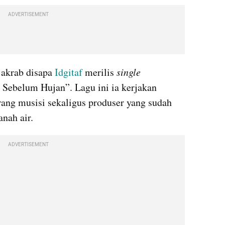
ADVERTISEMENT
 akrab disapa 
Idgitaf
 merilis 
single 
 Sebelum Hujan”. Lagu ini ia kerjakan 
ang musisi sekaligus produser yang sudah 
anah air.
ADVERTISEMENT