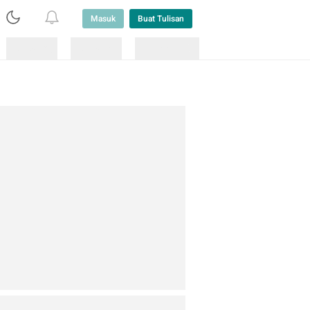
Masuk
Buat Tulisan
Loading
Loading
Lainnya