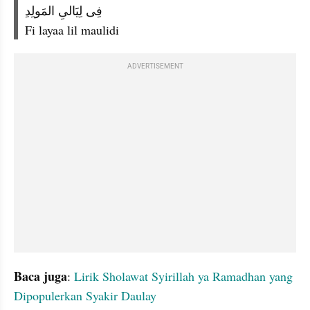
فِى لِيَالىِ المَولِدِ
Fi layaa lil maulidi
ADVERTISEMENT
Baca juga
: 
Lirik Sholawat Syirillah ya Ramadhan yang 
Dipopulerkan Syakir Daulay