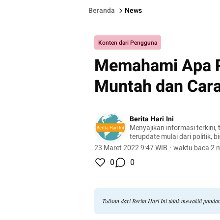
Beranda
News
Konten dari Pengguna
Memahami Apa P
Muntah dan Car
Berita Hari Ini
Menyajikan informasi terkini, 
terupdate mulai dari politik, bis
lifestyle, dan masih banyak la
23 Maret 2022 9:47 WIB
·
waktu baca 2 m
0
0
Tulisan dari Berita Hari Ini tidak mewakili pand