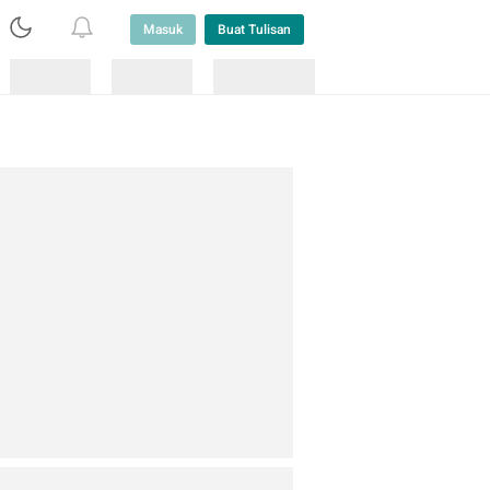
Masuk
Buat Tulisan
Loading
Loading
Lainnya