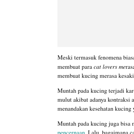
Meski termasuk fenomena biasa,
membuat para 
cat lovers me
ras
membuat kucing merasa kesaki
Muntah pada kucing terjadi kar
mulut akibat adanya kontraksi 
menandakan kesehatan kucing y
pencernaan
. Lalu, bagaimana c