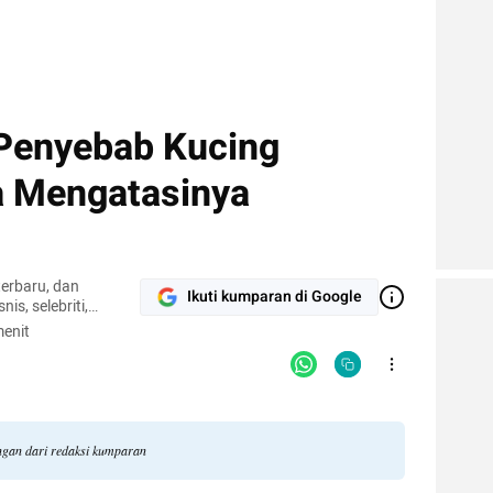
enyebab Kucing
a Mengatasinya
terbaru, dan
Ikuti kumparan di Google
nis, selebriti,
gi.
enit
angan dari redaksi kumparan