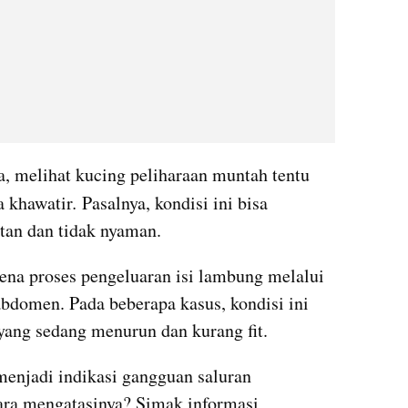
 melihat kucing peliharaan muntah tentu 
a khawatir
. 
Pasalnya, kondisi ini bisa 
tan dan tidak nyaman.
ena proses pengeluaran isi lambung melalui 
abdomen. Pada beberapa kasus, kondisi ini 
ang sedang menurun dan kurang fit.
Muntah pada kucing juga bisa menjadi indikasi gangguan saluran 
ara mengatasinya? Simak informasi 