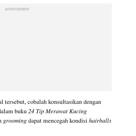
ADVERTISEMENT
 tersebut, cobalah konsultasikan dengan 
dalam buku 
24 Tip Merawat Kucing
n
 grooming 
dapat mencegah kondisi
 hairballs 