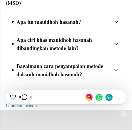
(MSD)
Frequently Asked Question Section
Apa itu mauidhoh hasanah?
Apa ciri khas mauidhoh hasanah 
dibandingkan metode lain? 
Bagaimana cara penyampaian metode 
dakwah mauidhoh hasanah?
Bahasa
Ceramah
Islam
0
0
Laporkan tulisan
Tim Editor
Editor Section