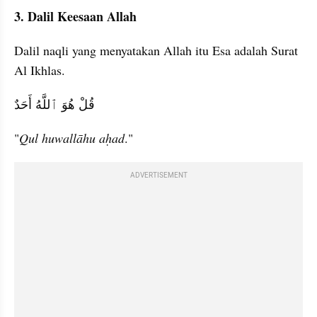
3. Dalil Keesaan Allah
Dalil naqli yang menyatakan Allah itu Esa adalah Surat 
Al Ikhlas.
قُلْ هُوَ ٱللَّهُ أَحَدٌ
"
Qul huwallāhu aḥad
."
ADVERTISEMENT