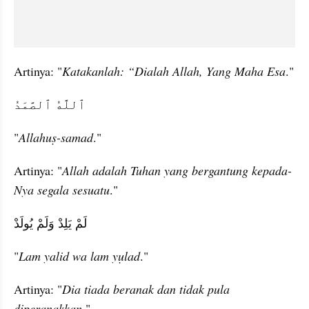
Artinya: "
Katakanlah: “Dialah Allah, Yang Maha Esa
."
ٱللَّهُ ٱلصَّمَدُ
"
Allahuṣ-samad
."
Artinya: "
Allah adalah Tuhan yang bergantung kepada-
Nya segala sesuatu
."
لَمْ يَلِدْ وَلَمْ يُولَدْ
"
Lam yalid wa lam yụlad
."
Artinya: "
Dia tiada beranak dan tidak pula 
diperanakkan
."