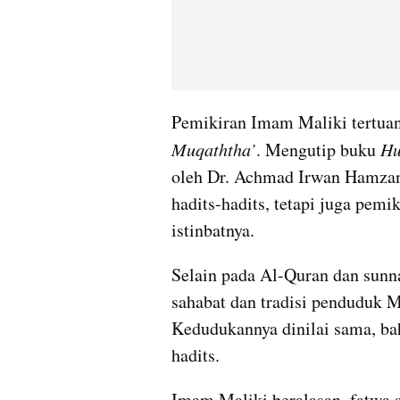
Pemikiran Imam Maliki tertuan
Muqaththa’
. Mengutip buku 
Hu
oleh Dr. Achmad Irwan Hamzani
hadits-hadits, tetapi juga pemi
istinbatnya.
Selain pada Al-Quran dan sunn
sahabat dan tradisi penduduk 
Kedudukannya dinilai sama, bah
hadits.
Imam Maliki beralasan, fatwa 