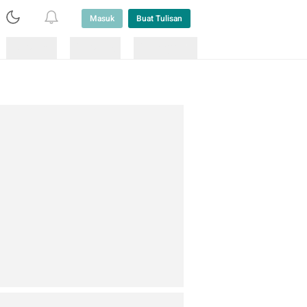
Masuk
Buat Tulisan
Loading
Loading
Lainnya