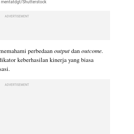
o: mentatdgt/Shutterstock
ADVERTISEMENT
h memahami perbedaan
 output
 dan 
outcome.
ikator keberhasilan kinerja yang biasa 
asi.
ADVERTISEMENT