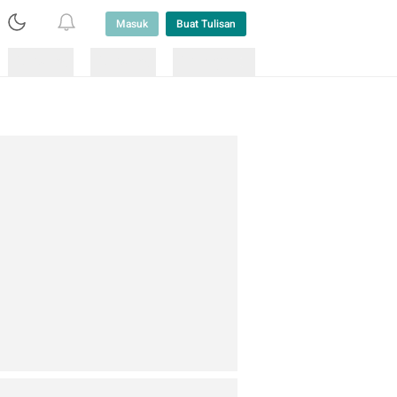
Masuk
Buat Tulisan
Loading
Loading
Lainnya