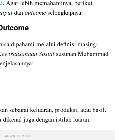
si
. Agar lebih memahaminya, berikut 
utput
 dan 
outcome 
selengkapnya.
 Outcome
 bisa dipahami melalui definisi masing-
Kewirausahaan Sosial 
susunan Muhammad 
penjelasannya:
an sebagai keluaran, produksi, atau hasil. 
t
 dikenal juga dengan istilah luaran.
ADVERTISEMENT