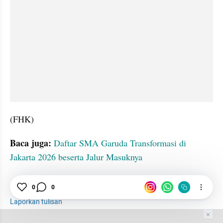
(FHK)
Baca juga: 
Daftar SMA Garuda Transformasi di 
Jakarta 2026 beserta Jalur Masuknya
Jakarta
SPMB
Murid
damdamduridam
0
0
Laporkan tulisan
Tim Editor
Editor Section