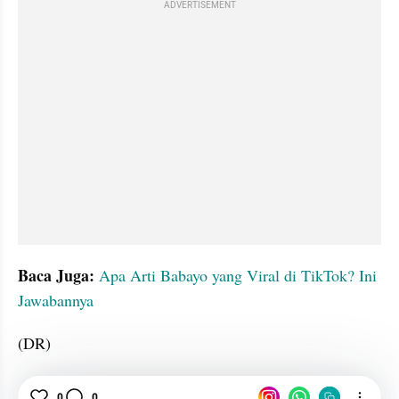
ADVERTISEMENT
Baca Juga:
Apa Arti Babayo yang Viral di TikTok? Ini 
Jawabannya
(DR)
Viral
Pink
Media Sosial
Arti
0
0