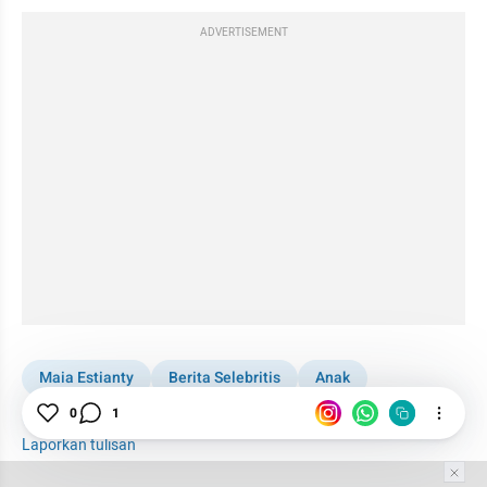
ADVERTISEMENT
Maia Estianty
Berita Selebritis
Anak
Sensasi Seleb
0
1
Laporkan tulisan
Tim Editor