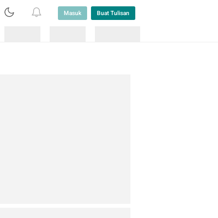
Masuk
Buat Tulisan
Loading
Loading
Lainnya