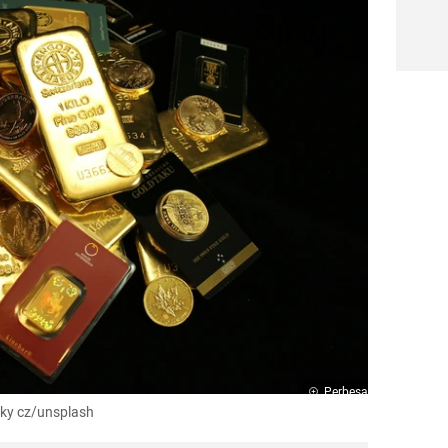
Perbesar
aky cz/unsplash