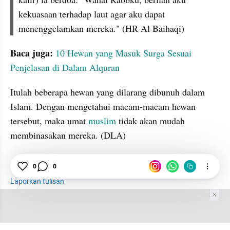
kekuasaan terhadap laut agar aku dapat 
menenggelamkan mereka." (HR Al Baihaqi)
Baca juga:
10 Hewan yang Masuk Surga Sesuai 
Penjelasan di Dalam Alquran
Itulah beberapa hewan yang dilarang dibunuh dalam 
Islam. Dengan mengetahui macam-macam hewan 
tersebut, maka umat 
muslim 
tidak akan mudah 
membinasakan mereka. (DLA)
0
0
Hewan
Islam
Muslim
Laporkan tulisan
Tim Editor
Editor Section