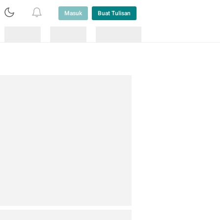
Masuk
Buat Tulisan
Loading
Loading
Lainnya