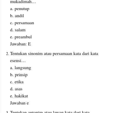
mukadimah…
a. penutup
b. andil
c. persamaan
d. salam
e. preambul
Jawaban: E
Tentukan sinonim atau persamaan kata dari kata 
esensi…
a. langsung
b. prinsip
c. etika
d. asas
e. hakikat
Jawaban e
Tentukan antonim atau lawan kata dari kata 