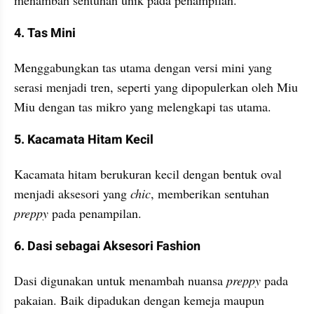
menambah sentuhan unik pada penampilan.
4. Tas Mini 
Menggabungkan tas utama dengan versi mini yang 
serasi menjadi tren, seperti yang dipopulerkan oleh Miu 
Miu dengan tas mikro yang melengkapi tas utama.
5. Kacamata Hitam Kecil
Kacamata hitam berukuran kecil dengan bentuk oval 
menjadi aksesori yang
 chic
, memberikan sentuhan 
preppy
 pada penampilan.
6. Dasi sebagai Aksesori Fashion
Dasi digunakan untuk menambah nuansa 
preppy 
pada 
pakaian. Baik dipadukan dengan kemeja maupun 