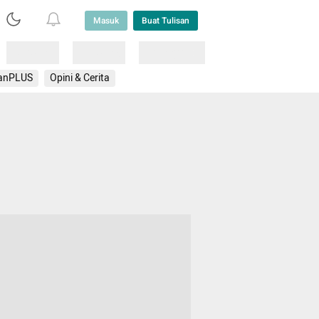
Masuk
Buat Tulisan
Loading
Loading
Lainnya
anPLUS
Opini & Cerita