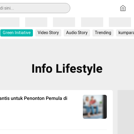
Loading
Loading
Loading
Loading
Loading
Green Initiative
Video Story
Audio Story
Trending
kumpar
Info Lifestyle
ntis untuk Penonton Pemula di