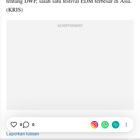
tentang DWP, salah satu festival EDM terbesar di Asia. 
(KRIS)
ADVERTISEMENT
Festival Musik
EDM
DWP 2022
Jakarta
0
0
Laporkan tulisan