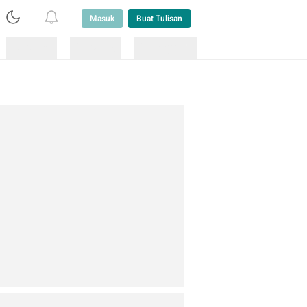
Masuk
Buat Tulisan
Loading
Loading
Lainnya