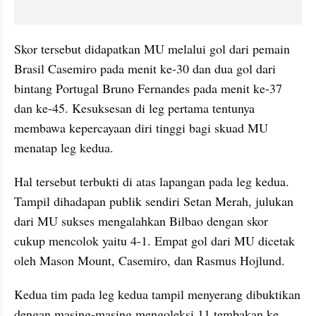
Skor tersebut didapatkan MU melalui gol dari pemain 
Brasil Casemiro pada menit ke-30 dan dua gol dari 
bintang Portugal Bruno Fernandes pada menit ke-37 
dan ke-45. Kesuksesan di leg pertama tentunya 
membawa kepercayaan diri tinggi bagi skuad MU 
menatap leg kedua.
Hal tersebut terbukti di atas lapangan pada leg kedua. 
Tampil dihadapan publik sendiri Setan Merah, julukan 
dari MU sukses mengalahkan Bilbao dengan skor 
cukup mencolok yaitu 4-1. Empat gol dari MU dicetak 
oleh Mason Mount, Casemiro, dan Rasmus Hojlund.
Kedua tim pada leg kedua tampil menyerang dibuktikan 
dengan masing-masing mengoleksi 11 tembakan ke 