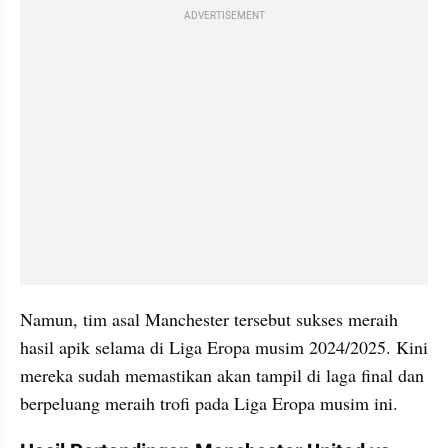
ADVERTISEMENT
Namun, tim asal Manchester tersebut sukses meraih 
hasil apik selama di Liga Eropa musim 2024/2025. Kini 
mereka sudah memastikan akan tampil di laga final dan 
berpeluang meraih trofi pada Liga Eropa musim ini.