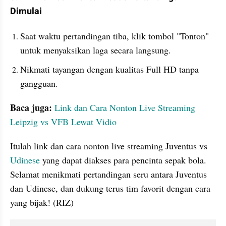
Dimulai
Saat waktu pertandingan tiba, klik tombol "Tonton" 
untuk menyaksikan laga secara langsung.
Nikmati tayangan dengan kualitas Full HD tanpa 
gangguan.
Baca juga: 
Link dan Cara Nonton Live Streaming 
Leipzig vs VFB Lewat Vidio
Itulah link dan cara nonton live streaming Juventus vs 
Udinese 
yang dapat diakses para pencinta sepak bola. 
Selamat menikmati pertandingan seru antara Juventus 
dan Udinese, dan dukung terus tim favorit dengan cara 
yang bijak! (RIZ)