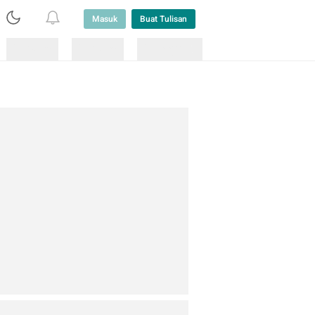
Masuk
Buat Tulisan
Loading
Loading
Lainnya