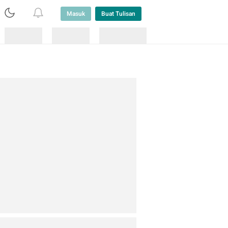
Masuk
Buat Tulisan
Loading
Loading
Lainnya