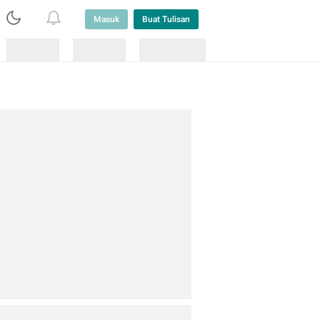
Masuk
Buat Tulisan
Loading
Loading
Lainnya