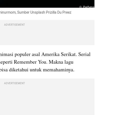
Perbesar
inurmom, Sumber Unsplash Prizilla Du Preez
ADVERTISEMENT
nimasi populer asal Amerika Serikat. Serial 
seperti Remember You. Makna lagu 
sa diketahui untuk memahaminya.
ADVERTISEMENT