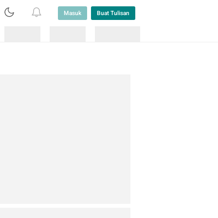
Masuk
Buat Tulisan
Loading
Loading
Lainnya